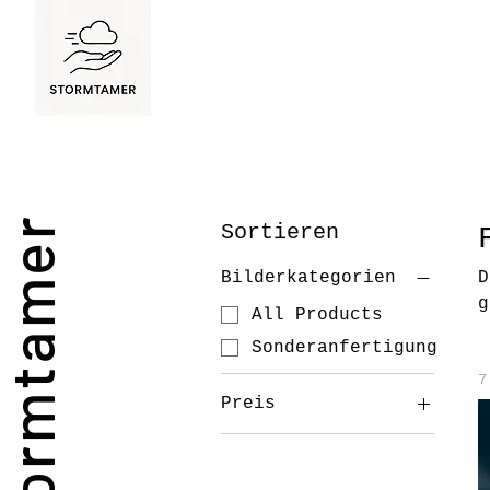
Stormtamer
Sortieren
Bilderkategorien
D
g
All Products
Sonderanfertigung
7
Preis
38 €
750 €