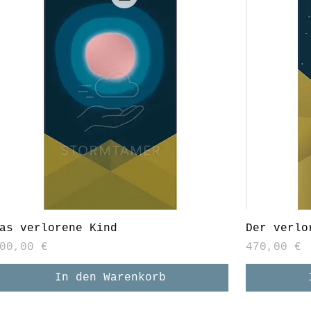
as verlorene Kind
Der verlo
reis
Preis
00,00 €
470,00 €
In den Warenkorb