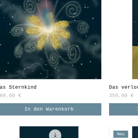
as Sternkind
Das verlo
reis
Preis
80,00 €
350,00 €
In den Warenkorb
Neu