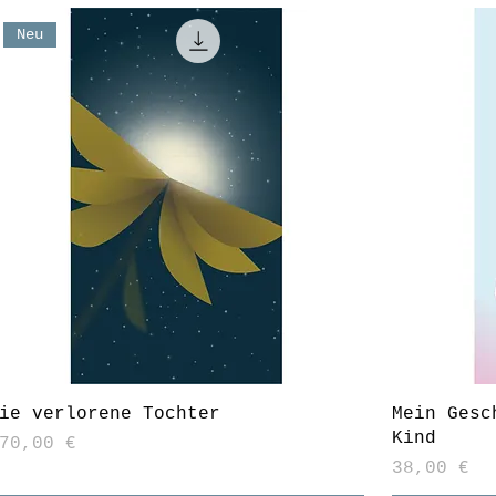
Neu
ie verlorene Tochter
Mein Gesc
Kind
reis
70,00 €
Preis
38,00 €